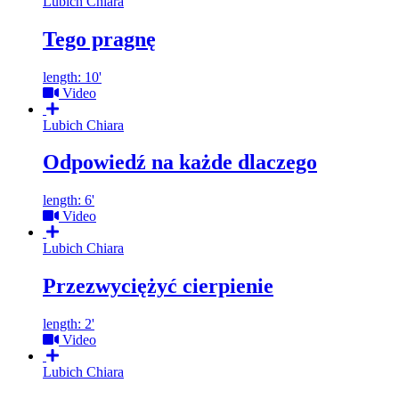
Lubich Chiara
Tego pragnę
length: 10'
Video
Lubich Chiara
Odpowiedź na każde dlaczego
length: 6'
Video
Lubich Chiara
Przezwyciężyć cierpienie
length: 2'
Video
Lubich Chiara