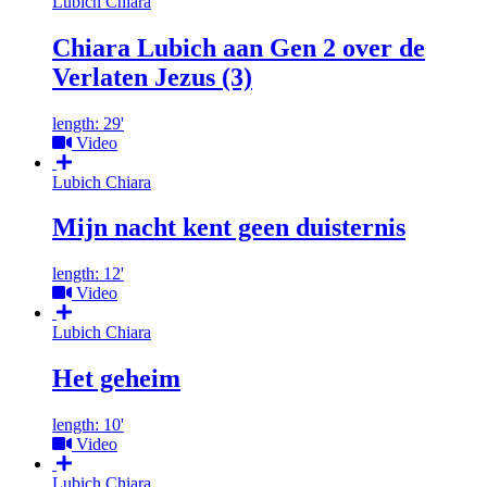
Lubich Chiara
Chiara Lubich aan Gen 2 over de
Verlaten Jezus (3)
length: 29'
Video
Lubich Chiara
Mijn nacht kent geen duisternis
length: 12'
Video
Lubich Chiara
Het geheim
length: 10'
Video
Lubich Chiara