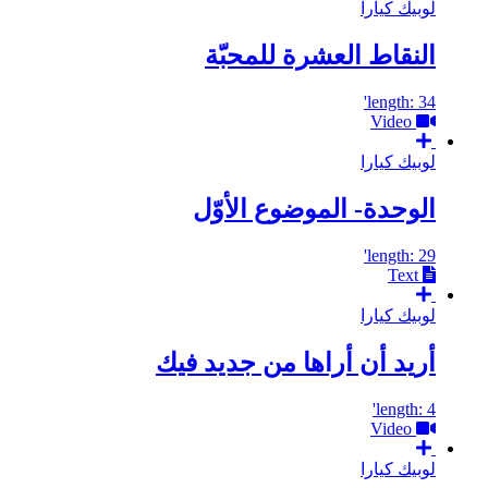
لوبيك كيارا
النقاط العشرة للمحبّة
length: 34'
Video
لوبيك كيارا
الوحدة- الموضوع الأوّل
length: 29'
Text
لوبيك كيارا
أريد أن أراها من جديد فيك
length: 4'
Video
لوبيك كيارا