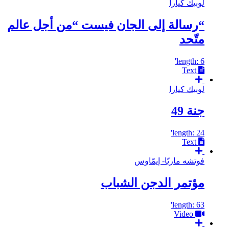
لوبيك كيارا
“رسالة إلى الجان فيست “من أجل عالم
متّحد
length: 6'
Text
لوبيك كيارا
جنة 49
length: 24'
Text
فوتشه ماريّا- إيمّاوس
مؤتمر الدجن الشباب
length: 63'
Video