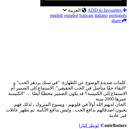
ADD to favourites
العربية
english
español
français
italiano
português
share
Facebook
Twitter
LinkedIn
WhatsApp
Messenger
نشر
.كلمات شديدة الوضوح عن الطهارة: “في سنك يزدهر الحب” و
“النقاء حقًا متأصل في الحب الحقيقي”. الاستماع إلى الضمير أم
الاستماع إلى الكنيسة؟ قد يكون الضمير مخطئًا أيضًا … “الكنيسة
عمرها 2000 سنة
.الجان لديهم الله أولاً في قلوبهم ، ويسوع المتروك ، لذلك فهم
يحبون اصدقائهم بدافع الحب ، وليس بدافع الأنانية. ثم تظهر عائلات
غير عادية
Contributors
:
لوبيك كيارا