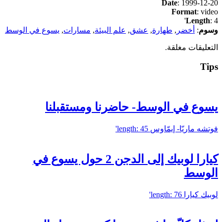
Date
: 1999-12-20
Format
: video
Length
: 4'
وسوم
:
أخضر
,
طهارة
,
عشق
,
علم البيئة
,
مسارات
,
يسوع في الوسط
التعليقات مغلقة.
Tips
يسوع في الوسط- حاضرنا ومستقبلنا
فوتشه ماريّا- إيمّاوس
length: 45'
كيارا لوبيك إلى الدجن 2 حول يسوع في
الوسط
لوبيك كيارا
length: 76'