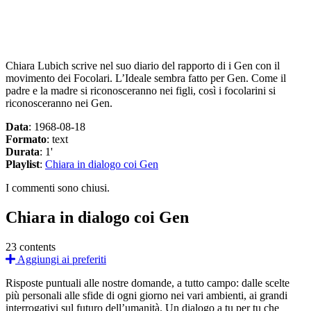
WhatsApp
Messenger
Share
Chiara Lubich scrive nel suo diario del rapporto di i Gen con il
movimento dei Focolari. L’Ideale sembra fatto per Gen. Come il
padre e la madre si riconosceranno nei figli, così i focolarini si
riconosceranno nei Gen.
Data
: 1968-08-18
Formato
: text
Durata
: 1'
Playlist
:
Chiara in dialogo coi Gen
I commenti sono chiusi.
Chiara in dialogo coi Gen
23 contents
Aggiungi ai preferiti
Risposte puntuali alle nostre domande, a tutto campo: dalle scelte
più personali alle sfide di ogni giorno nei vari ambienti, ai grandi
interrogativi sul futuro dell’umanità. Un dialogo a tu per tu che