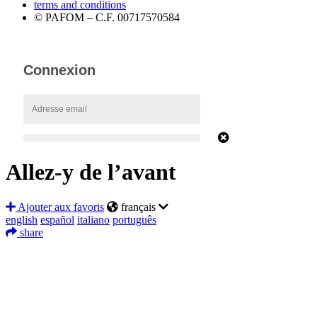
terms and conditions
© PAFOM – C.F. 00717570584
Allez-y de l’avant
Ajouter aux favoris
français
english
español
italiano
português
share
Facebook
Twitter
LinkedIn