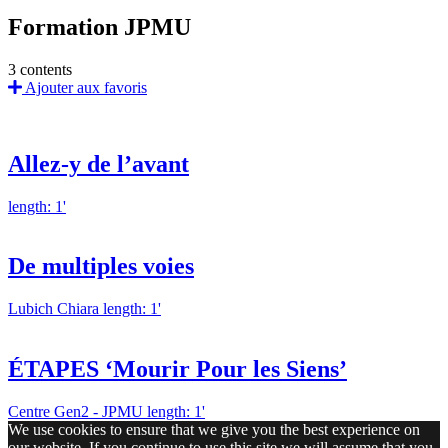
Formation JPMU
3 contents
Ajouter aux favoris
Allez-y de l’avant
length: 1'
De multiples voies
Lubich Chiara
length: 1'
ÉTAPES ‘Mourir Pour les Siens’
Centre Gen2 - JPMU
length: 1'
We use cookies to ensure that we give you the best experience on
our website. If you continue to use this site we will assume that you