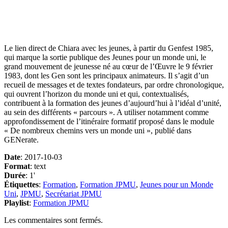
WhatsApp
Messenger
Partager
Le lien direct de Chiara avec les jeunes, à partir du Genfest 1985,
qui marque la sortie publique des Jeunes pour un monde uni, le
grand mouvement de jeunesse né au cœur de l’Œuvre le 9 février
1983, dont les Gen sont les principaux animateurs. Il s’agit d’un
recueil de messages et de textes fondateurs, par ordre chronologique,
qui ouvrent l’horizon du monde uni et qui, contextualisés,
contribuent à la formation des jeunes d’aujourd’hui à l’idéal d’unité,
au sein des différents « parcours ». A utiliser notamment comme
approfondissement de l’itinéraire formatif proposé dans le module
« De nombreux chemins vers un monde uni », publié dans
GENerate.
Date
: 2017-10-03
Format
: text
Durée
: 1'
Étiquettes
:
Formation
,
Formation JPMU
,
Jeunes pour un Monde
Uni
,
JPMU
,
Secrétariat JPMU
Playlist
:
Formation JPMU
Les commentaires sont fermés.