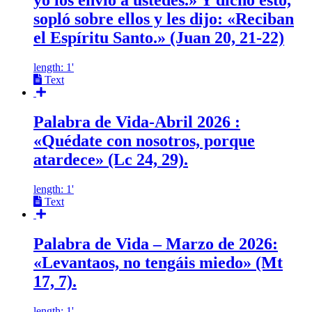
yo los envío a ustedes.» Y dicho esto,
sopló sobre ellos y les dijo: «Reciban
el Espíritu Santo.» (Juan 20, 21-22)
length: 1'
Text
Palabra de Vida-Abril 2026 :
«Quédate con nosotros, porque
atardece» (Lc 24, 29).
length: 1'
Text
Palabra de Vida – Marzo de 2026:
«Levantaos, no tengáis miedo» (Mt
17, 7).
length: 1'