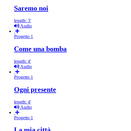
Saremo noi
length: 3'
Audio
Progetto 1
Come una bomba
length: 4'
Audio
Progetto 1
Ogni presente
length: 4'
Audio
Progetto 1
La mia città