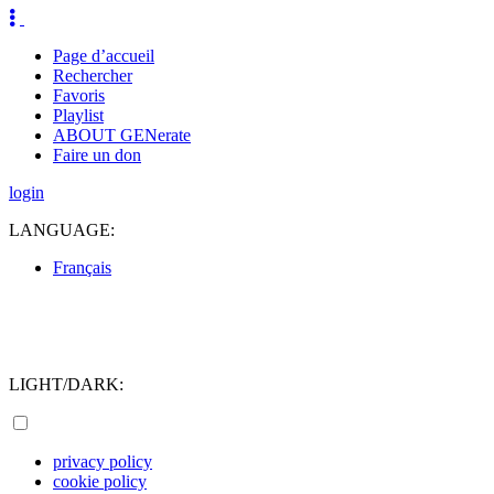
Page d’accueil
Rechercher
Favoris
Playlist
ABOUT GENerate
Faire un don
login
LANGUAGE:
Français
LIGHT/DARK:
privacy policy
cookie policy