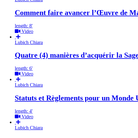
Comment faire avancer l’Œuvre de Mar
length: 8'
Video
Lubich Chiara
Quatre (4) manières d’acquérir la Sag
length: 6'
Video
Lubich Chiara
Statuts et Règlements pour un Monde 
length: 4'
Video
Lubich Chiara