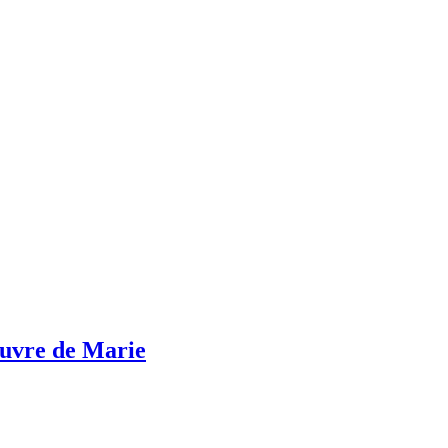
’Œuvre de Marie