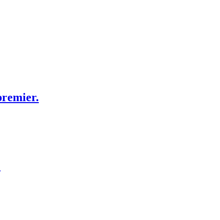
premier.
.