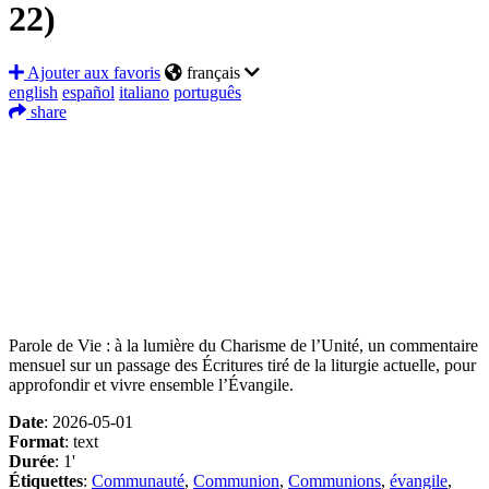
22)
Ajouter aux favoris
français
english
español
italiano
português
share
Facebook
Twitter
LinkedIn
WhatsApp
Messenger
Partager
Parole de Vie : à la lumière du Charisme de l’Unité, un commentaire
mensuel sur un passage des Écritures tiré de la liturgie actuelle, pour
approfondir et vivre ensemble l’Évangile.
Date
: 2026-05-01
Format
: text
Durée
: 1'
Étiquettes
:
Communauté
,
Communion
,
Communions
,
évangile
,